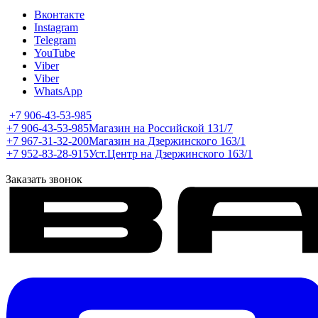
Вконтакте
Instagram
Telegram
YouTube
Viber
Viber
WhatsApp
+7 906-43-53-985
+7 906-43-53-985
Магазин на Российской 131/7
+7 967-31-32-200
Магазин на Дзержинского 163/1
+7 952-83-28-915
Уст.Центр на Дзержинского 163/1
Заказать звонок