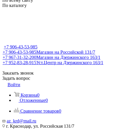
По всему сайту
По каталогу
+7 906-43-53-985
+7 906-43-53-985
Магазин на Российской 131/7
+7 967-31-32-200
Магазин на Дзержинского 163/1
+7 952-83-28-915
Уст.Центр на Дзержинского 163/1
Заказать звонок
Задать вопрос
Войти
Корзина
0
Отложенные
0
Сравнение товаров
0
az_krd@mail.ru
г. Краснодар, ул. Российская 131/7