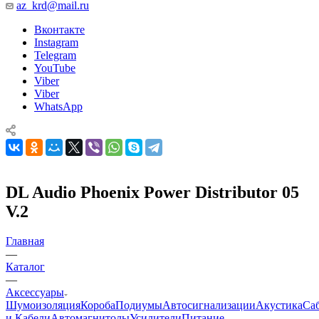
az_krd@mail.ru
Вконтакте
Instagram
Telegram
YouTube
Viber
Viber
WhatsApp
DL Audio Phoenix Power Distributor 05
V.2
Главная
—
Каталог
—
Аксессуары
Шумоизоляция
Короба
Подиумы
Автосигнализации
Акустика
Са
и Кабели
Автомагнитолы
Усилители
Питание