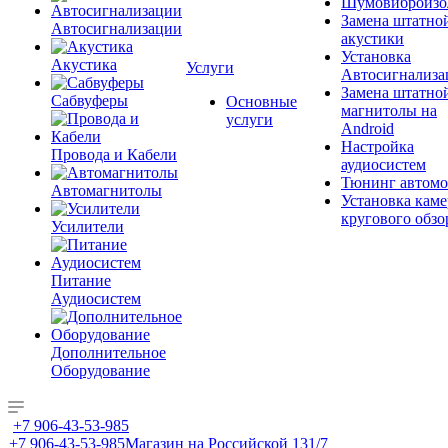
Шумовиброизо
Замена штатно
Автосигнализации
акустики
Установка
Акустика
Услуги
Автосигнализа
Замена штатно
Сабвуферы
Основные
магнитолы на
услуги
Android
Настройка
Провода и Кабели
аудиосистем
Тюнинг автомо
Автомагнитолы
Установка каме
кругового обзо
Усилители
Питание
Аудиосистем
Дополнительное
Оборудование
+7 906-43-53-985
+7 906-43-53-985
Магазин на Российской 131/7