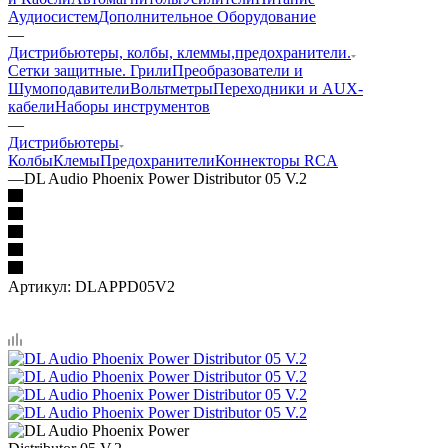
Аудиосистем
Дополнительное Оборудование
—
Дистрибьютеры, колбы, клеммы,предохранители.
Сетки защитные. Грили
Преобразователи и
Шумоподавители
Вольтметры
Переходники и AUX-
кабели
Наборы инструментов
—
Дистрибьютеры
Колбы
Клемы
Предохранители
Коннекторы RCA
—
DL Audio Phoenix Power Distributor 05 V.2
Артикул:
DLAPPD05V2