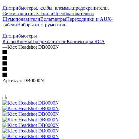
—
Дистрибьютеры, колбы, клеммы,предохранители.
Сетки защитные. Грили
Преобразователи и
Шумоподавители
Вольтметры
Переходники и AUX-
кабели
Наборы инструментов
—
Дистрибьютеры
Колбы
Клемы
Предохранители
Коннекторы RCA
—
Kicx Headshot DB0000N
Артикул:
DB0000N