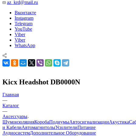
az_krd@mail.ru
Вконтакте
Instagram
Telegram
YouTube
Viber
Viber
WhatsApp
Kicx Headshot DB0000N
Главная
—
Каталог
—
Аксессуары
Шумоизоляция
Короба
Подиумы
Автосигнализации
Акустика
Са
и Кабели
Автомагнитолы
Усилители
Питание
Аудиосистем
Дополнительное Оборудование