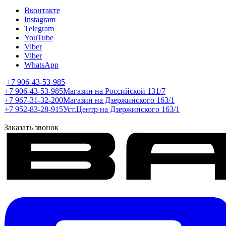
Вконтакте
Instagram
Telegram
YouTube
Viber
Viber
WhatsApp
+7 906-43-53-985
+7 906-43-53-985
Магазин на Российской 131/7
+7 967-31-32-200
Магазин на Дзержинского 163/1
+7 952-83-28-915
Уст.Центр на Дзержинского 163/1
Заказать звонок