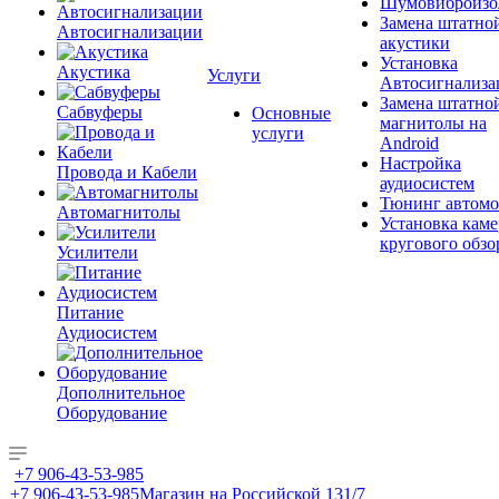
Шумовиброизо
Замена штатно
Автосигнализации
акустики
Установка
Акустика
Услуги
Автосигнализа
Замена штатно
Сабвуферы
Основные
магнитолы на
услуги
Android
Настройка
Провода и Кабели
аудиосистем
Тюнинг автомо
Автомагнитолы
Установка каме
кругового обзо
Усилители
Питание
Аудиосистем
Дополнительное
Оборудование
+7 906-43-53-985
+7 906-43-53-985
Магазин на Российской 131/7