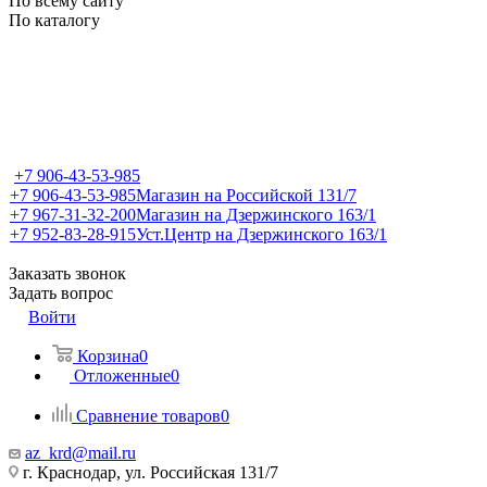
По всему сайту
По каталогу
+7 906-43-53-985
+7 906-43-53-985
Магазин на Российской 131/7
+7 967-31-32-200
Магазин на Дзержинского 163/1
+7 952-83-28-915
Уст.Центр на Дзержинского 163/1
Заказать звонок
Задать вопрос
Войти
Корзина
0
Отложенные
0
Сравнение товаров
0
az_krd@mail.ru
г. Краснодар, ул. Российская 131/7