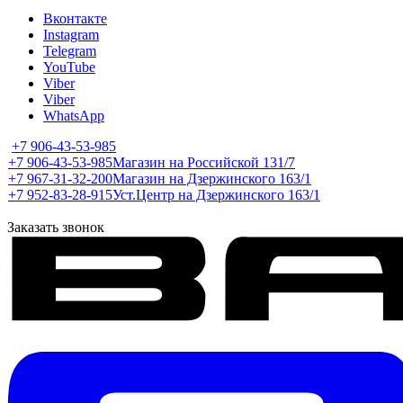
Вконтакте
Instagram
Telegram
YouTube
Viber
Viber
WhatsApp
+7 906-43-53-985
+7 906-43-53-985
Магазин на Российской 131/7
+7 967-31-32-200
Магазин на Дзержинского 163/1
+7 952-83-28-915
Уст.Центр на Дзержинского 163/1
Заказать звонок