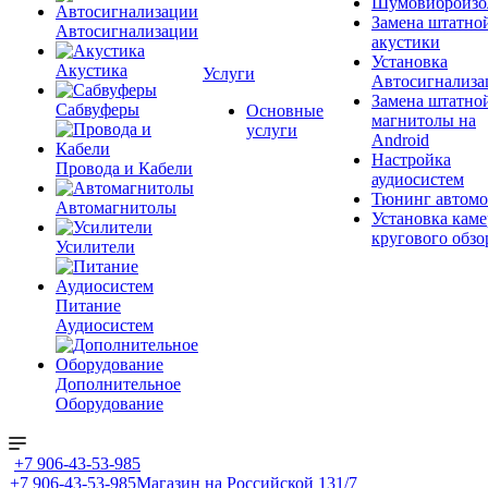
Шумовиброизо
Замена штатно
Автосигнализации
акустики
Установка
Акустика
Услуги
Автосигнализа
Замена штатно
Сабвуферы
Основные
магнитолы на
услуги
Android
Настройка
Провода и Кабели
аудиосистем
Тюнинг автомо
Автомагнитолы
Установка каме
кругового обзо
Усилители
Питание
Аудиосистем
Дополнительное
Оборудование
+7 906-43-53-985
+7 906-43-53-985
Магазин на Российской 131/7