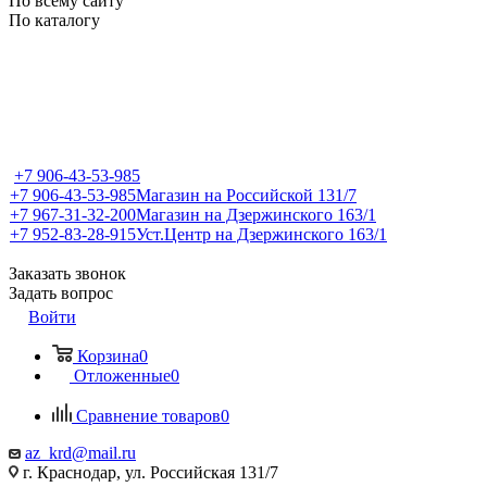
По всему сайту
По каталогу
+7 906-43-53-985
+7 906-43-53-985
Магазин на Российской 131/7
+7 967-31-32-200
Магазин на Дзержинского 163/1
+7 952-83-28-915
Уст.Центр на Дзержинского 163/1
Заказать звонок
Задать вопрос
Войти
Корзина
0
Отложенные
0
Сравнение товаров
0
az_krd@mail.ru
г. Краснодар, ул. Российская 131/7