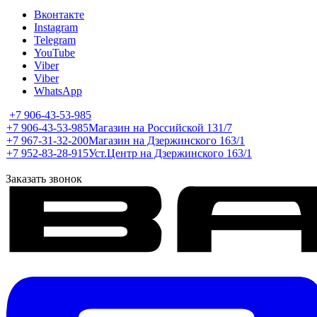
Вконтакте
Instagram
Telegram
YouTube
Viber
Viber
WhatsApp
+7 906-43-53-985
+7 906-43-53-985
Магазин на Российской 131/7
+7 967-31-32-200
Магазин на Дзержинского 163/1
+7 952-83-28-915
Уст.Центр на Дзержинского 163/1
Заказать звонок