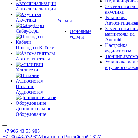
Шумовиброизо
Замена штатно
Автосигнализации
акустики
Установка
Акустика
Услуги
Автосигнализа
Замена штатно
Сабвуферы
Основные
магнитолы на
услуги
Android
Настройка
Провода и Кабели
аудиосистем
Тюнинг автомо
Автомагнитолы
Установка каме
кругового обзо
Усилители
Питание
Аудиосистем
Дополнительное
Оборудование
+7 906-43-53-985
+7 906-43-53-985
Магазин на Российской 131/7