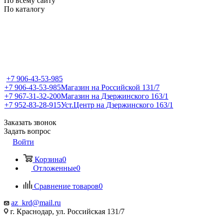
По всему сайту
По каталогу
+7 906-43-53-985
+7 906-43-53-985
Магазин на Российской 131/7
+7 967-31-32-200
Магазин на Дзержинского 163/1
+7 952-83-28-915
Уст.Центр на Дзержинского 163/1
Заказать звонок
Задать вопрос
Войти
Корзина
0
Отложенные
0
Сравнение товаров
0
az_krd@mail.ru
г. Краснодар, ул. Российская 131/7