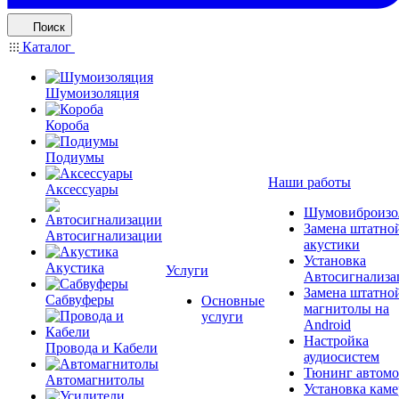
Поиск
Каталог
Шумоизоляция
Короба
Подиумы
Наши работы
Аксессуары
Шумовиброизо
Замена штатно
Автосигнализации
акустики
Установка
Акустика
Услуги
Автосигнализа
Замена штатно
Сабвуферы
Основные
магнитолы на
услуги
Android
Настройка
Провода и Кабели
аудиосистем
Тюнинг автомо
Автомагнитолы
Установка каме