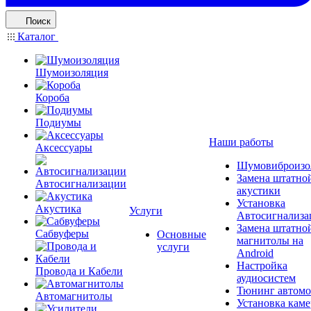
Поиск
Каталог
Шумоизоляция
Короба
Подиумы
Наши работы
Аксессуары
Шумовиброизо
Замена штатно
Автосигнализации
акустики
Установка
Акустика
Услуги
Автосигнализа
Замена штатно
Сабвуферы
Основные
магнитолы на
услуги
Android
Настройка
Провода и Кабели
аудиосистем
Тюнинг автомо
Автомагнитолы
Установка каме