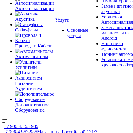
Шумовиброизо
Замена штатно
Автосигнализации
акустики
Установка
Акустика
Услуги
Автосигнализа
Замена штатно
Сабвуферы
Основные
магнитолы на
услуги
Android
Настройка
Провода и Кабели
аудиосистем
Тюнинг автомо
Автомагнитолы
Установка каме
кругового обзо
Усилители
Питание
Аудиосистем
Дополнительное
Оборудование
+7 906-43-53-985
+7 906-43-53-985
Магазин на Российской 131/7