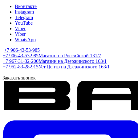
Вконтакте
Instagram
Telegram
YouTube
Viber
Viber
WhatsApp
+7 906-43-53-985
+7 906-43-53-985
Магазин на Российской 131/7
+7 967-31-32-200
Магазин на Дзержинского 163/1
+7 952-83-28-915
Уст.Центр на Дзержинского 163/1
Заказать звонок