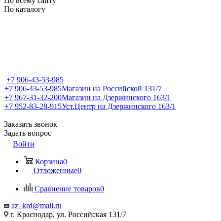
По всему сайту
По каталогу
+7 906-43-53-985
+7 906-43-53-985
Магазин на Российской 131/7
+7 967-31-32-200
Магазин на Дзержинского 163/1
+7 952-83-28-915
Уст.Центр на Дзержинского 163/1
Заказать звонок
Задать вопрос
Войти
Корзина
0
Отложенные
0
Сравнение товаров
0
az_krd@mail.ru
г. Краснодар, ул. Российская 131/7