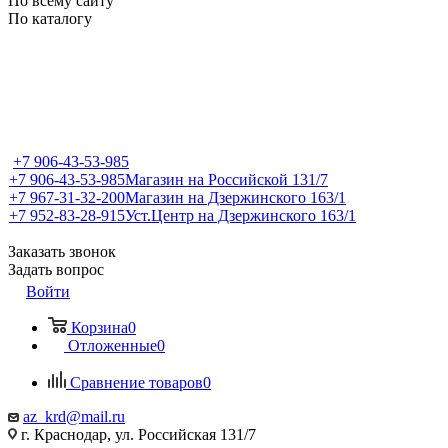
По всему сайту
По каталогу
+7 906-43-53-985
+7 906-43-53-985
Магазин на Российской 131/7
+7 967-31-32-200
Магазин на Дзержинского 163/1
+7 952-83-28-915
Уст.Центр на Дзержинского 163/1
Заказать звонок
Задать вопрос
Войти
Корзина
0
Отложенные
0
Сравнение товаров
0
az_krd@mail.ru
г. Краснодар, ул. Российская 131/7