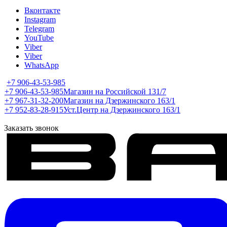
Вконтакте
Instagram
Telegram
YouTube
Viber
Viber
WhatsApp
+7 906-43-53-985
+7 906-43-53-985
Магазин на Российской 131/7
+7 967-31-32-200
Магазин на Дзержинского 163/1
+7 952-83-28-915
Уст.Центр на Дзержинского 163/1
Заказать звонок