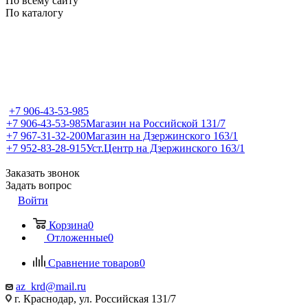
По всему сайту
По каталогу
+7 906-43-53-985
+7 906-43-53-985
Магазин на Российской 131/7
+7 967-31-32-200
Магазин на Дзержинского 163/1
+7 952-83-28-915
Уст.Центр на Дзержинского 163/1
Заказать звонок
Задать вопрос
Войти
Корзина
0
Отложенные
0
Сравнение товаров
0
az_krd@mail.ru
г. Краснодар, ул. Российская 131/7