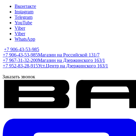
Вконтакте
Instagram
Telegram
YouTube
Viber
Viber
WhatsApp
+7 906-43-53-985
+7 906-43-53-985
Магазин на Российской 131/7
+7 967-31-32-200
Магазин на Дзержинского 163/1
+7 952-83-28-915
Уст.Центр на Дзержинского 163/1
Заказать звонок