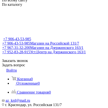
По всему сайту
По каталогу
+7 906-43-53-985
+7 906-43-53-985
Магазин на Российской 131/7
+7 967-31-32-200
Магазин на Дзержинского 163/1
+7 952-83-28-915
Уст.Центр на Дзержинского 163/1
Заказать звонок
Задать вопрос
Войти
Корзина
0
Отложенные
0
Сравнение товаров
0
az_krd@mail.ru
г. Краснодар, ул. Российская 131/7