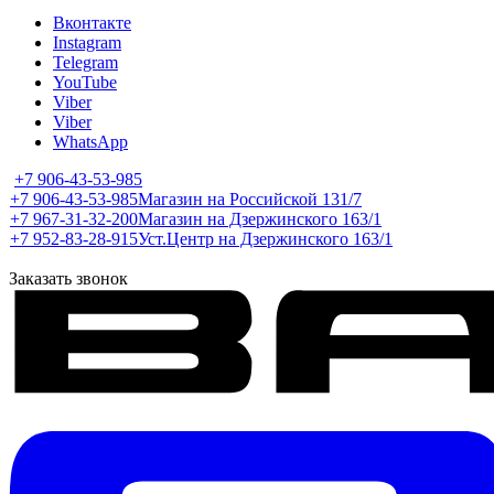
Вконтакте
Instagram
Telegram
YouTube
Viber
Viber
WhatsApp
+7 906-43-53-985
+7 906-43-53-985
Магазин на Российской 131/7
+7 967-31-32-200
Магазин на Дзержинского 163/1
+7 952-83-28-915
Уст.Центр на Дзержинского 163/1
Заказать звонок