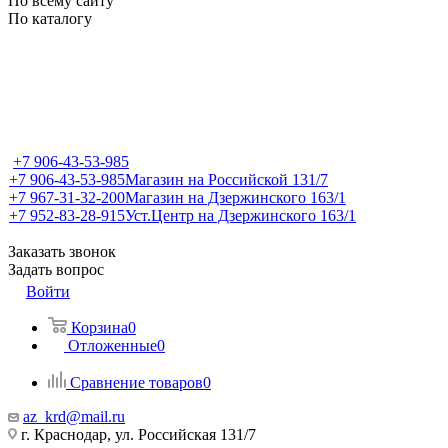
По всему сайту
По каталогу
+7 906-43-53-985
+7 906-43-53-985
Магазин на Российской 131/7
+7 967-31-32-200
Магазин на Дзержинского 163/1
+7 952-83-28-915
Уст.Центр на Дзержинского 163/1
Заказать звонок
Задать вопрос
Войти
Корзина
0
Отложенные
0
Сравнение товаров
0
az_krd@mail.ru
г. Краснодар, ул. Российская 131/7