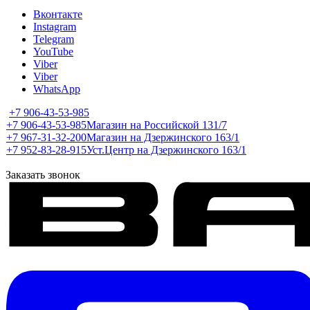
Вконтакте
Instagram
Telegram
YouTube
Viber
Viber
WhatsApp
+7 906-43-53-985
+7 906-43-53-985
Магазин на Российской 131/7
+7 967-31-32-200
Магазин на Дзержинского 163/1
+7 952-83-28-915
Уст.Центр на Дзержинского 163/1
Заказать звонок