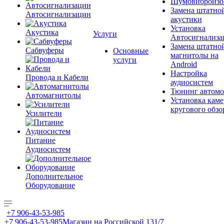
Шумовиброизо
Замена штатно
Автосигнализации
акустики
Установка
Акустика
Услуги
Автосигнализа
Замена штатно
Сабвуферы
Основные
магнитолы на
услуги
Android
Настройка
Провода и Кабели
аудиосистем
Тюнинг автомо
Автомагнитолы
Установка каме
кругового обзо
Усилители
Питание
Аудиосистем
Дополнительное
Оборудование
+7 906-43-53-985
+7 906-43-53-985
Магазин на Российской 131/7