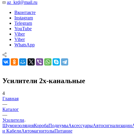
az_krd@mail.ru
Вконтакте
Instagram
Telegram
YouTube
Viber
Viber
WhatsApp
Усилители 2х-канальные
4
Главная
—
Каталог
—
Усилители
Шумоизоляция
Короба
Подиумы
Аксессуары
Автосигнализации
и Кабели
Автомагнитолы
Питание