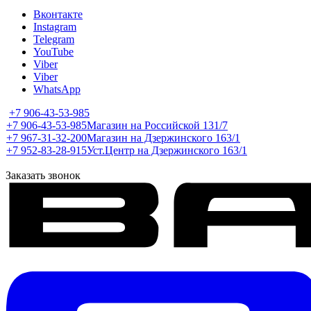
Вконтакте
Instagram
Telegram
YouTube
Viber
Viber
WhatsApp
+7 906-43-53-985
+7 906-43-53-985
Магазин на Российской 131/7
+7 967-31-32-200
Магазин на Дзержинского 163/1
+7 952-83-28-915
Уст.Центр на Дзержинского 163/1
Заказать звонок