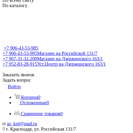
По всему сайту
По каталогу
+7 906-43-53-985
+7 906-43-53-985
Магазин на Российской 131/7
+7 967-31-32-200
Магазин на Дзержинского 163/1
+7 952-83-28-915
Уст.Центр на Дзержинского 163/1
Заказать звонок
Задать вопрос
Войти
Корзина
0
Отложенные
0
Сравнение товаров
0
az_krd@mail.ru
г. Краснодар, ул. Российская 131/7