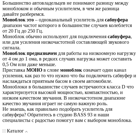
Большинство автовладельцев не понимают разницу между
моноблоком и обычным усилителем, в чем же разница
давайте разберемся.
Моноблок это
– одноканальный усилитель для
сабвуфера
диапазон частот которого в большинстве случаев колеблется
от 20 Гц до 250 Гц.
Моноблок обычно используют для подключения
сабвуфера
,
или для усиления низкочастотной составляющей звукового
сигнала.
Моноблок предназначен
для работы на низкоомную нагрузку
от 4 ом до 1 ома, в редких случаях нагрузка может составить
0,5 Ом или даже меньше.
Приставка
МОНО
в слове
моноблок
означает один канал
усиления, как раз то что нужно что бы подключить сабвуфер и
наслаждаться приятным басом в своем автомобиле.
Моноблоки в большинстве случаев встречаются класса D что
характеризуется высокой мощностью, компактностью, и
низким качеством звучания. В низкочастотном диапазоне
качество звучания играет не самую важную роль.
Не знаешь, как правильно подобрать усилитель для
сабвуфера? Обратитесь в студию BASS 93 и наши
специалисты с радостью помогут вам с выбором моноблока.
Каталог