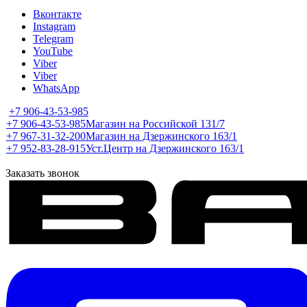
Вконтакте
Instagram
Telegram
YouTube
Viber
Viber
WhatsApp
+7 906-43-53-985
+7 906-43-53-985
Магазин на Российской 131/7
+7 967-31-32-200
Магазин на Дзержинского 163/1
+7 952-83-28-915
Уст.Центр на Дзержинского 163/1
Заказать звонок