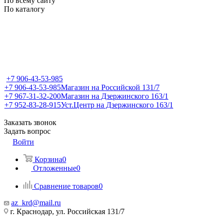
По всему сайту
По каталогу
+7 906-43-53-985
+7 906-43-53-985
Магазин на Российской 131/7
+7 967-31-32-200
Магазин на Дзержинского 163/1
+7 952-83-28-915
Уст.Центр на Дзержинского 163/1
Заказать звонок
Задать вопрос
Войти
Корзина
0
Отложенные
0
Сравнение товаров
0
az_krd@mail.ru
г. Краснодар, ул. Российская 131/7