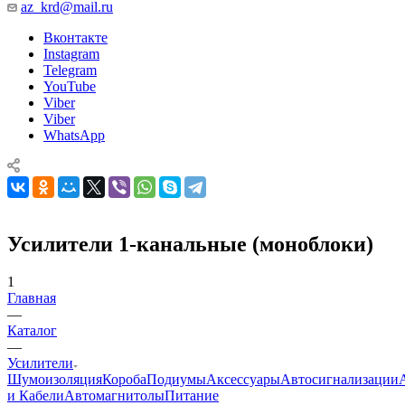
az_krd@mail.ru
Вконтакте
Instagram
Telegram
YouTube
Viber
Viber
WhatsApp
Усилители 1-канальные (моноблоки)
1
Главная
—
Каталог
—
Усилители
Шумоизоляция
Короба
Подиумы
Аксессуары
Автосигнализации
и Кабели
Автомагнитолы
Питание