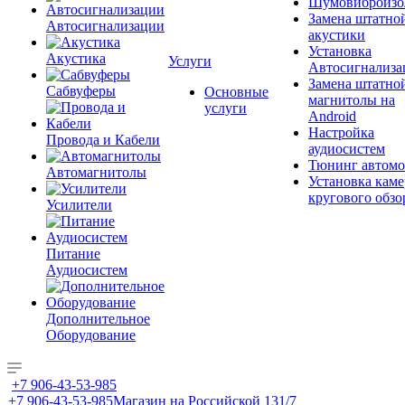
Шумовиброизо
Замена штатно
Автосигнализации
акустики
Установка
Акустика
Услуги
Автосигнализа
Замена штатно
Сабвуферы
Основные
магнитолы на
услуги
Android
Настройка
Провода и Кабели
аудиосистем
Тюнинг автомо
Автомагнитолы
Установка каме
кругового обзо
Усилители
Питание
Аудиосистем
Дополнительное
Оборудование
+7 906-43-53-985
+7 906-43-53-985
Магазин на Российской 131/7