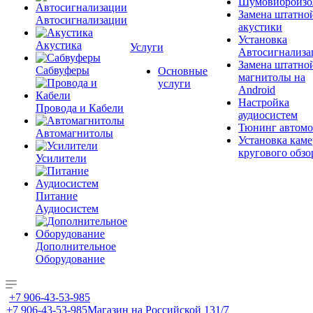
Шумовиброизо
Замена штатно
Автосигнализации
акустики
Установка
Акустика
Услуги
Автосигнализа
Замена штатно
Сабвуферы
Основные
магнитолы на
услуги
Android
Настройка
Провода и Кабели
аудиосистем
Тюнинг автомо
Автомагнитолы
Установка каме
кругового обзо
Усилители
Питание
Аудиосистем
Дополнительное
Оборудование
+7 906-43-53-985
+7 906-43-53-985
Магазин на Российской 131/7