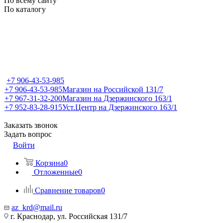
По всему сайту
По каталогу
+7 906-43-53-985
+7 906-43-53-985
Магазин на Российской 131/7
+7 967-31-32-200
Магазин на Дзержинского 163/1
+7 952-83-28-915
Уст.Центр на Дзержинского 163/1
Заказать звонок
Задать вопрос
Войти
Корзина
0
Отложенные
0
Сравнение товаров
0
az_krd@mail.ru
г. Краснодар, ул. Российская 131/7