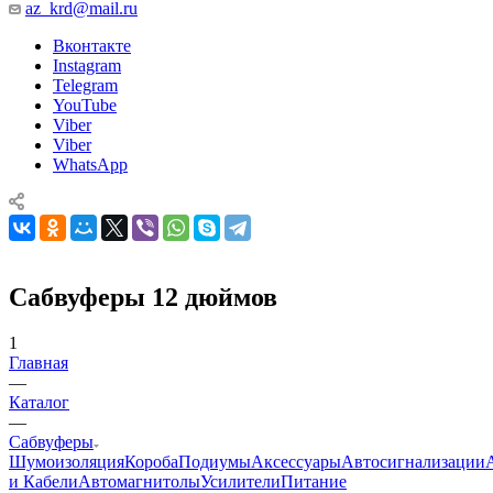
az_krd@mail.ru
Вконтакте
Instagram
Telegram
YouTube
Viber
Viber
WhatsApp
Сабвуферы 12 дюймов
1
Главная
—
Каталог
—
Сабвуферы
Шумоизоляция
Короба
Подиумы
Аксессуары
Автосигнализации
и Кабели
Автомагнитолы
Усилители
Питание