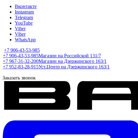
Вконтакте
Instagram
Telegram
YouTube
Viber
Viber
WhatsApp
+7 906-43-53-985
+7 906-43-53-985
Магазин на Российской 131/7
+7 967-31-32-200
Магазин на Дзержинского 163/1
+7 952-83-28-915
Уст.Центр на Дзержинского 163/1
Заказать звонок