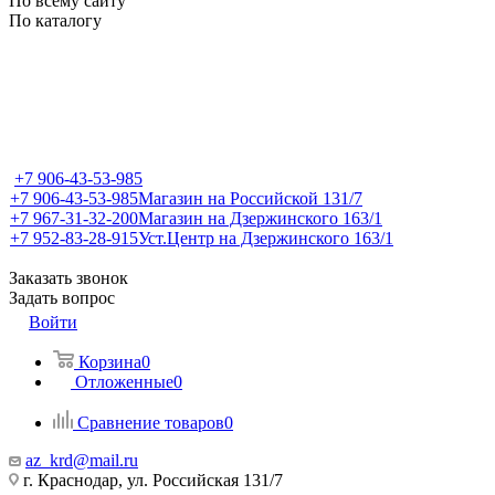
По всему сайту
По каталогу
+7 906-43-53-985
+7 906-43-53-985
Магазин на Российской 131/7
+7 967-31-32-200
Магазин на Дзержинского 163/1
+7 952-83-28-915
Уст.Центр на Дзержинского 163/1
Заказать звонок
Задать вопрос
Войти
Корзина
0
Отложенные
0
Сравнение товаров
0
az_krd@mail.ru
г. Краснодар, ул. Российская 131/7