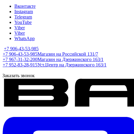
Вконтакте
Instagram
Telegram
YouTube
Viber
Viber
WhatsApp
+7 906-43-53-985
+7 906-43-53-985
Магазин на Российской 131/7
+7 967-31-32-200
Магазин на Дзержинского 163/1
+7 952-83-28-915
Уст.Центр на Дзержинского 163/1
Заказать звонок