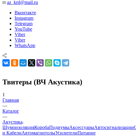
az_krd@mail.ru
Вконтакте
Instagram
Telegram
YouTube
Viber
Viber
WhatsApp
Твитеры (ВЧ Акустика)
1
Главная
—
Каталог
—
Акустика
Шумоизоляция
Короба
Подиумы
Аксессуары
Автосигнализации
и Кабели
Автомагнитолы
Усилители
Питание