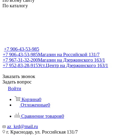
По всему сайту
По каталогу
+7 906-43-53-985
+7 906-43-53-985
Магазин на Российской 131/7
+7 967-31-32-200
Магазин на Дзержинского 163/1
+7 952-83-28-915
Уст.Центр на Дзержинского 163/1
Заказать звонок
Задать вопрос
Войти
Корзина
0
Отложенные
0
Сравнение товаров
0
az_krd@mail.ru
г. Краснодар, ул. Российская 131/7