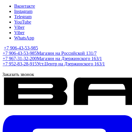
Вконтакте
Instagram
Telegram
YouTube
Viber
Viber
WhatsApp
+7 906-43-53-985
+7 906-43-53-985
Магазин на Российской 131/7
+7 967-31-32-200
Магазин на Дзержинского 163/1
+7 952-83-28-915
Уст.Центр на Дзержинского 163/1
Заказать звонок