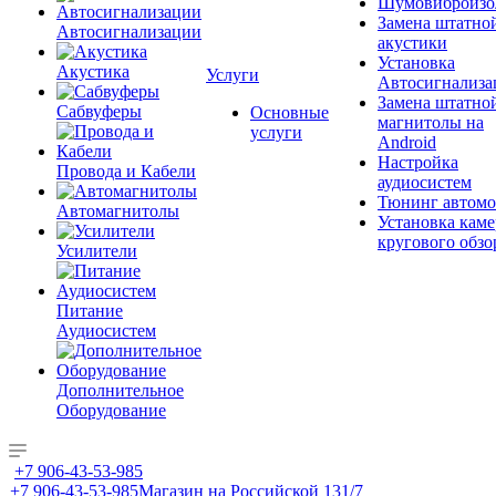
Шумовиброизо
Замена штатно
Автосигнализации
акустики
Установка
Акустика
Услуги
Автосигнализа
Замена штатно
Сабвуферы
Основные
магнитолы на
услуги
Android
Настройка
Провода и Кабели
аудиосистем
Тюнинг автомо
Автомагнитолы
Установка каме
кругового обзо
Усилители
Питание
Аудиосистем
Дополнительное
Оборудование
+7 906-43-53-985
+7 906-43-53-985
Магазин на Российской 131/7