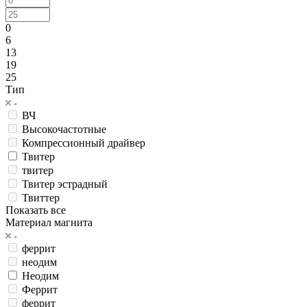
0
6
13
19
25
Тип
ВЧ
Высокочастотные
Компрессионный драйвер
Твитер
твитер
Твитер эстрадный
Твиттер
Показать все
Материал магнита
феррит
неодим
Неодим
Феррит
феррит