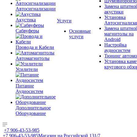
Шумовиброизо
Замена штатно
Автосигнализации
акустики
Установка
Акустика
Услуги
Автосигнализа
Замена штатно
Сабвуферы
Основные
магнитолы на
услуги
Android
Настройка
Провода и Кабели
аудиосистем
Тюнинг автомо
Автомагнитолы
Установка каме
кругового обзо
Усилители
Питание
Аудиосистем
Дополнительное
Оборудование
+7 906-43-53-985
+7 906-43-53-985
Магазин на Российской 131/7