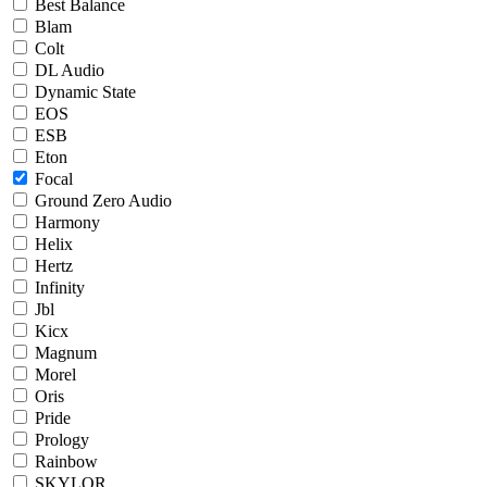
Best Balance
Blam
Colt
DL Audio
Dynamic State
EOS
ESB
Eton
Focal
Ground Zero Audio
Harmony
Helix
Hertz
Infinity
Jbl
Kicx
Magnum
Morel
Oris
Pride
Prology
Rainbow
SKYLOR