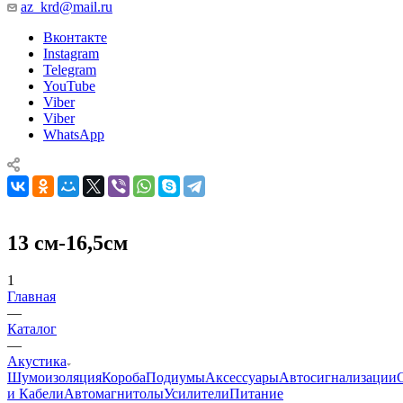
az_krd@mail.ru
Вконтакте
Instagram
Telegram
YouTube
Viber
Viber
WhatsApp
13 см-16,5см
1
Главная
—
Каталог
—
Акустика
Шумоизоляция
Короба
Подиумы
Аксессуары
Автосигнализации
и Кабели
Автомагнитолы
Усилители
Питание