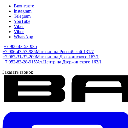
Вконтакте
Instagram
Telegram
YouTube
Viber
Viber
WhatsApp
+7 906-43-53-985
+7 906-43-53-985
Магазин на Российской 131/7
+7 967-31-32-200
Магазин на Дзержинского 163/1
+7 952-83-28-915
Уст.Центр на Дзержинского 163/1
Заказать звонок