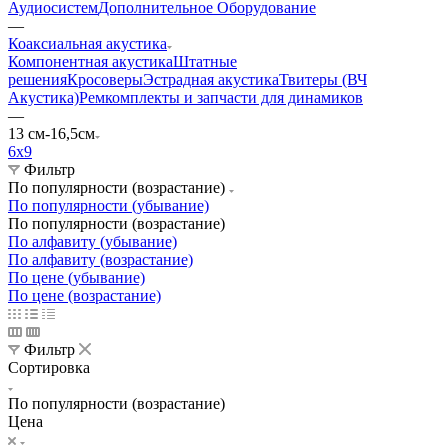
Аудиосистем
Дополнительное Оборудование
—
Коаксиальная акустика
Компонентная акустика
Штатные
решения
Кросоверы
Эстрадная акустика
Твитеры (ВЧ
Акустика)
Ремкомплекты и запчасти для динамиков
—
13 см-16,5см
6х9
Фильтр
По популярности (возрастание)
По популярности (убывание)
По популярности (возрастание)
По алфавиту (убывание)
По алфавиту (возрастание)
По цене (убывание)
По цене (возрастание)
Фильтр
Сортировка
По популярности (возрастание)
Цена