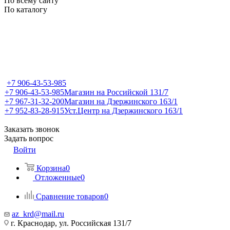
По всему сайту
По каталогу
+7 906-43-53-985
+7 906-43-53-985
Магазин на Российской 131/7
+7 967-31-32-200
Магазин на Дзержинского 163/1
+7 952-83-28-915
Уст.Центр на Дзержинского 163/1
Заказать звонок
Задать вопрос
Войти
Корзина
0
Отложенные
0
Сравнение товаров
0
az_krd@mail.ru
г. Краснодар, ул. Российская 131/7