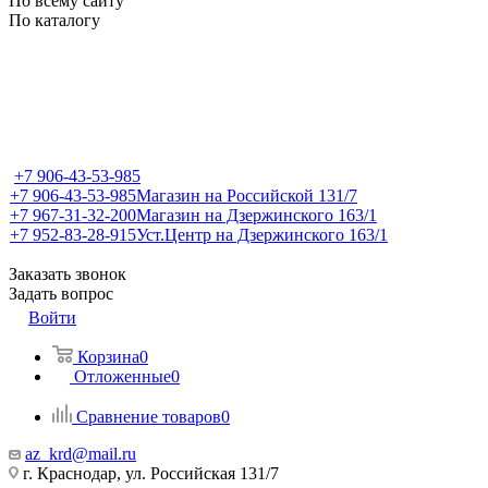
По всему сайту
По каталогу
+7 906-43-53-985
+7 906-43-53-985
Магазин на Российской 131/7
+7 967-31-32-200
Магазин на Дзержинского 163/1
+7 952-83-28-915
Уст.Центр на Дзержинского 163/1
Заказать звонок
Задать вопрос
Войти
Корзина
0
Отложенные
0
Сравнение товаров
0
az_krd@mail.ru
г. Краснодар, ул. Российская 131/7