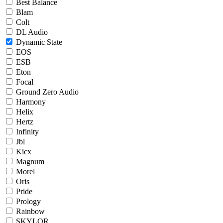
Best Balance
Blam
Colt
DL Audio
Dynamic State
EOS
ESB
Eton
Focal
Ground Zero Audio
Harmony
Helix
Hertz
Infinity
Jbl
Kicx
Magnum
Morel
Oris
Pride
Prology
Rainbow
SKYLOR