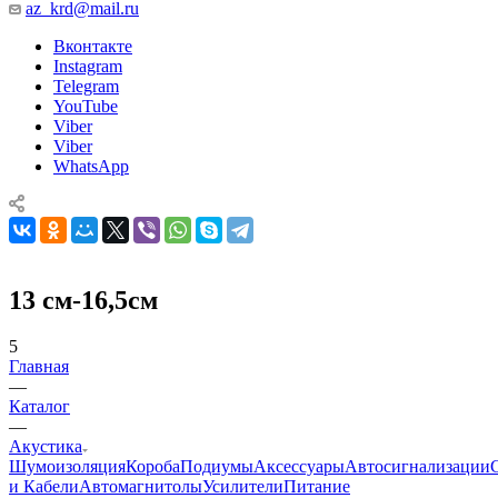
az_krd@mail.ru
Вконтакте
Instagram
Telegram
YouTube
Viber
Viber
WhatsApp
13 см-16,5см
5
Главная
—
Каталог
—
Акустика
Шумоизоляция
Короба
Подиумы
Аксессуары
Автосигнализации
и Кабели
Автомагнитолы
Усилители
Питание