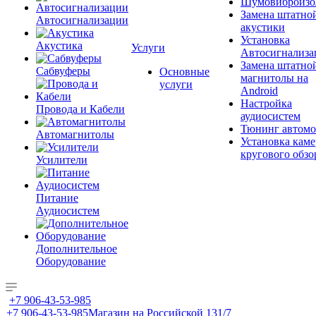
Шумовиброизо
Замена штатно
Автосигнализации
акустики
Установка
Акустика
Услуги
Автосигнализа
Замена штатно
Сабвуферы
Основные
магнитолы на
услуги
Android
Настройка
Провода и Кабели
аудиосистем
Тюнинг автомо
Автомагнитолы
Установка каме
кругового обзо
Усилители
Питание
Аудиосистем
Дополнительное
Оборудование
+7 906-43-53-985
+7 906-43-53-985
Магазин на Российской 131/7