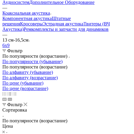
Аудиосистем
Дополнительное Оборудование
—
Коаксиальная акустика
Компонентная акустика
Штатные
решения
Кросоверы
Эстрадная акустика
Твитеры (ВЧ
Акустика)
Ремкомплекты и запчасти для динамиков
—
13 см-16,5см
6х9
Фильтр
По популярности (возрастание)
По популярности (убывание)
По популярности (возрастание)
По алфавиту (убывание)
По алфавиту (возрастание)
По цене (убывание)
По цене (возрастание)
Фильтр
Сортировка
По популярности (возрастание)
Цена