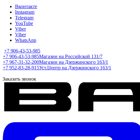
Вконтакте
Instagram
Telegram
YouTube
Viber
Viber
WhatsApp
+7 906-43-53-985
+7 906-43-53-985
Магазин на Российской 131/7
+7 967-31-32-200
Магазин на Дзержинского 163/1
+7 952-83-28-915
Уст.Центр на Дзержинского 163/1
Заказать звонок