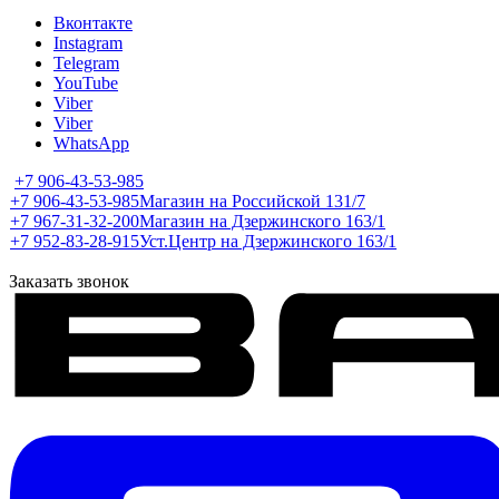
Вконтакте
Instagram
Telegram
YouTube
Viber
Viber
WhatsApp
+7 906-43-53-985
+7 906-43-53-985
Магазин на Российской 131/7
+7 967-31-32-200
Магазин на Дзержинского 163/1
+7 952-83-28-915
Уст.Центр на Дзержинского 163/1
Заказать звонок