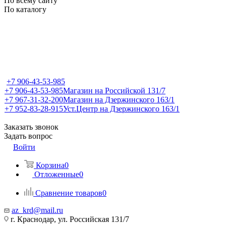
По всему сайту
По каталогу
+7 906-43-53-985
+7 906-43-53-985
Магазин на Российской 131/7
+7 967-31-32-200
Магазин на Дзержинского 163/1
+7 952-83-28-915
Уст.Центр на Дзержинского 163/1
Заказать звонок
Задать вопрос
Войти
Корзина
0
Отложенные
0
Сравнение товаров
0
az_krd@mail.ru
г. Краснодар, ул. Российская 131/7