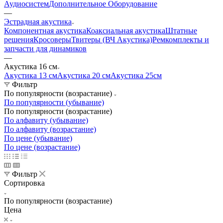
Аудиосистем
Дополнительное Оборудование
—
Эстрадная акустика
Компонентная акустика
Коаксиальная акустика
Штатные
решения
Кросоверы
Твитеры (ВЧ Акустика)
Ремкомплекты и
запчасти для динамиков
—
Акустика 16 см
Акустика 13 см
Акустика 20 см
Акустика 25см
Фильтр
По популярности (возрастание)
По популярности (убывание)
По популярности (возрастание)
По алфавиту (убывание)
По алфавиту (возрастание)
По цене (убывание)
По цене (возрастание)
Фильтр
Сортировка
По популярности (возрастание)
Цена