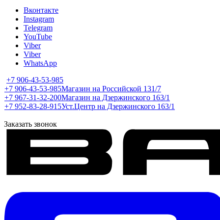
Вконтакте
Instagram
Telegram
YouTube
Viber
Viber
WhatsApp
+7 906-43-53-985
+7 906-43-53-985
Магазин на Российской 131/7
+7 967-31-32-200
Магазин на Дзержинского 163/1
+7 952-83-28-915
Уст.Центр на Дзержинского 163/1
Заказать звонок