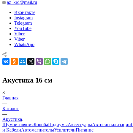
az_krd@mail.ru
Вконтакте
Instagram
Telegram
YouTube
Viber
Viber
WhatsApp
Акустика 16 см
3
Главная
—
Каталог
—
Акустика
Шумоизоляция
Короба
Подиумы
Аксессуары
Автосигнализации
и Кабели
Автомагнитолы
Усилители
Питание