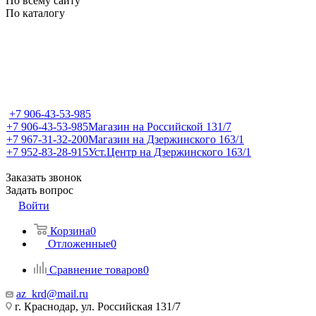
По всему сайту
По каталогу
+7 906-43-53-985
+7 906-43-53-985
Магазин на Российской 131/7
+7 967-31-32-200
Магазин на Дзержинского 163/1
+7 952-83-28-915
Уст.Центр на Дзержинского 163/1
Заказать звонок
Задать вопрос
Войти
Корзина
0
Отложенные
0
Сравнение товаров
0
az_krd@mail.ru
г. Краснодар, ул. Российская 131/7