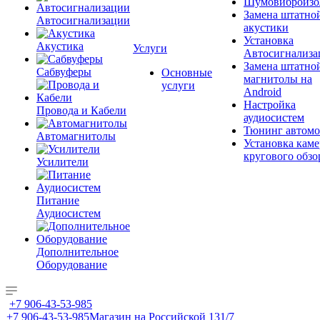
Шумовиброизо
Замена штатно
Автосигнализации
акустики
Установка
Акустика
Услуги
Автосигнализа
Замена штатно
Сабвуферы
Основные
магнитолы на
услуги
Android
Настройка
Провода и Кабели
аудиосистем
Тюнинг автомо
Автомагнитолы
Установка каме
кругового обзо
Усилители
Питание
Аудиосистем
Дополнительное
Оборудование
+7 906-43-53-985
+7 906-43-53-985
Магазин на Российской 131/7