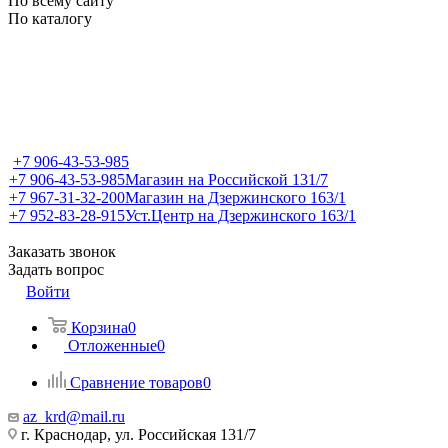
По всему сайту
По каталогу
+7 906-43-53-985
+7 906-43-53-985
Магазин на Российской 131/7
+7 967-31-32-200
Магазин на Дзержинского 163/1
+7 952-83-28-915
Уст.Центр на Дзержинского 163/1
Заказать звонок
Задать вопрос
Войти
Корзина
0
Отложенные
0
Сравнение товаров
0
az_krd@mail.ru
г. Краснодар, ул. Российская 131/7