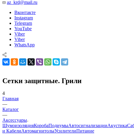
az_krd@mail.ru
Вконтакте
Instagram
Telegram
YouTube
Viber
Viber
WhatsApp
Сетки защитные. Грили
4
Главная
—
Каталог
—
Аксессуары
Шумоизоляция
Короба
Подиумы
Автосигнализации
Акустика
Са
и Кабели
Автомагнитолы
Усилители
Питание