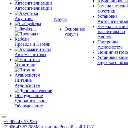
Шумовиброизо
Замена штатно
Автосигнализации
акустики
Установка
Акустика
Услуги
Автосигнализа
Замена штатно
Сабвуферы
Основные
магнитолы на
услуги
Android
Настройка
Провода и Кабели
аудиосистем
Тюнинг автомо
Автомагнитолы
Установка каме
кругового обзо
Усилители
Питание
Аудиосистем
Дополнительное
Оборудование
+7 906-43-53-985
+7 906-43-53-985
Магазин на Российской 131/7