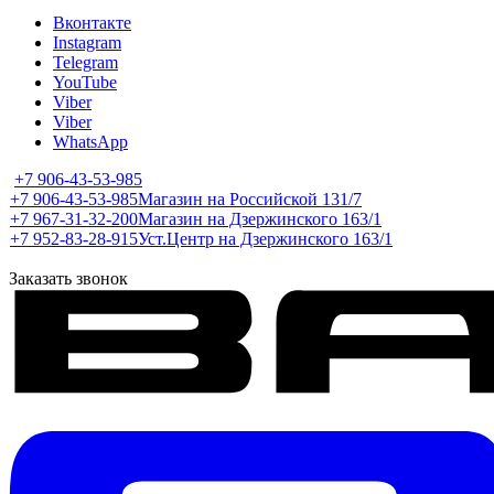
Вконтакте
Instagram
Telegram
YouTube
Viber
Viber
WhatsApp
+7 906-43-53-985
+7 906-43-53-985
Магазин на Российской 131/7
+7 967-31-32-200
Магазин на Дзержинского 163/1
+7 952-83-28-915
Уст.Центр на Дзержинского 163/1
Заказать звонок