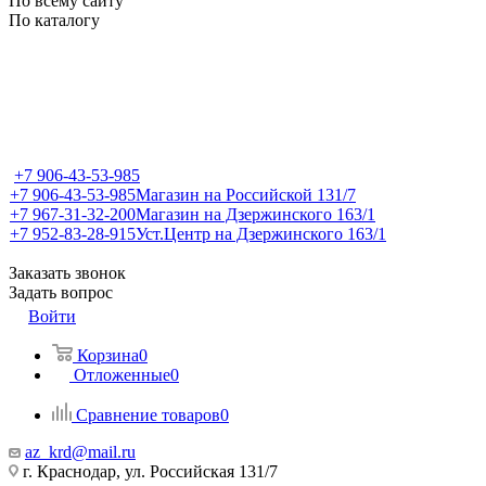
По всему сайту
По каталогу
+7 906-43-53-985
+7 906-43-53-985
Магазин на Российской 131/7
+7 967-31-32-200
Магазин на Дзержинского 163/1
+7 952-83-28-915
Уст.Центр на Дзержинского 163/1
Заказать звонок
Задать вопрос
Войти
Корзина
0
Отложенные
0
Сравнение товаров
0
az_krd@mail.ru
г. Краснодар, ул. Российская 131/7