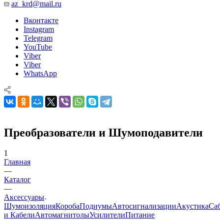
az_krd@mail.ru
Вконтакте
Instagram
Telegram
YouTube
Viber
Viber
WhatsApp
Преобразователи и Шумоподавители
1
Главная
—
Каталог
—
Аксессуары
Шумоизоляция
Короба
Подиумы
Автосигнализации
Акустика
Са
и Кабели
Автомагнитолы
Усилители
Питание