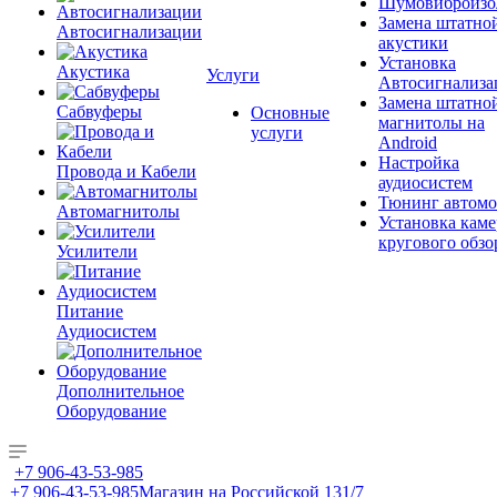
Шумовиброизо
Замена штатно
Автосигнализации
акустики
Установка
Акустика
Услуги
Автосигнализа
Замена штатно
Сабвуферы
Основные
магнитолы на
услуги
Android
Настройка
Провода и Кабели
аудиосистем
Тюнинг автомо
Автомагнитолы
Установка каме
кругового обзо
Усилители
Питание
Аудиосистем
Дополнительное
Оборудование
+7 906-43-53-985
+7 906-43-53-985
Магазин на Российской 131/7