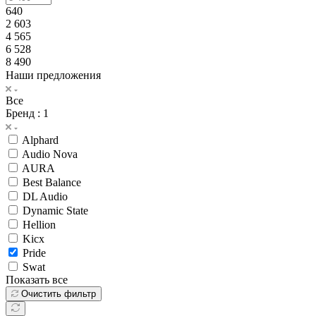
640
2 603
4 565
6 528
8 490
Наши предложения
Все
Бренд
: 1
Alphard
Audio Nova
AURA
Best Balance
DL Audio
Dynamic State
Hellion
Kicx
Pride
Swat
Показать все
Очистить фильтр