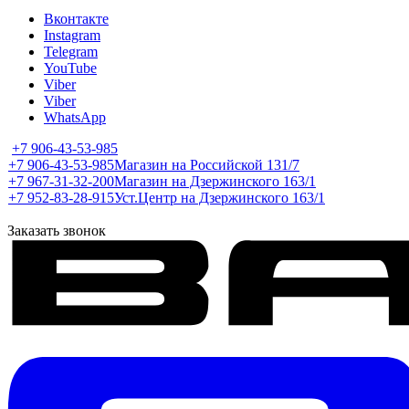
Вконтакте
Instagram
Telegram
YouTube
Viber
Viber
WhatsApp
+7 906-43-53-985
+7 906-43-53-985
Магазин на Российской 131/7
+7 967-31-32-200
Магазин на Дзержинского 163/1
+7 952-83-28-915
Уст.Центр на Дзержинского 163/1
Заказать звонок