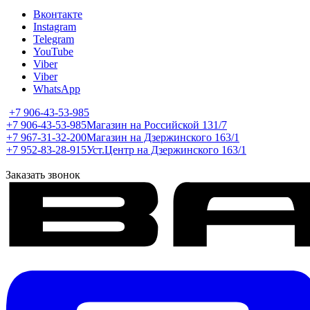
Вконтакте
Instagram
Telegram
YouTube
Viber
Viber
WhatsApp
+7 906-43-53-985
+7 906-43-53-985
Магазин на Российской 131/7
+7 967-31-32-200
Магазин на Дзержинского 163/1
+7 952-83-28-915
Уст.Центр на Дзержинского 163/1
Заказать звонок