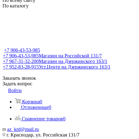
По всему сайту
По каталогу
+7 906-43-53-985
+7 906-43-53-985
Магазин на Российской 131/7
+7 967-31-32-200
Магазин на Дзержинского 163/1
+7 952-83-28-915
Уст.Центр на Дзержинского 163/1
Заказать звонок
Задать вопрос
Войти
Корзина
0
Отложенные
0
Сравнение товаров
0
az_krd@mail.ru
г. Краснодар, ул. Российская 131/7