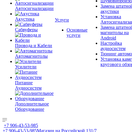
Шумовиброизо
Замена штатно
Автосигнализации
акустики
Установка
Акустика
Услуги
Автосигнализа
Замена штатно
Сабвуферы
Основные
магнитолы на
услуги
Android
Настройка
Провода и Кабели
аудиосистем
Тюнинг автомо
Автомагнитолы
Установка каме
кругового обзо
Усилители
Питание
Аудиосистем
Дополнительное
Оборудование
+7 906-43-53-985
+7 906-43-53-985
Магазин на Российской 131/7