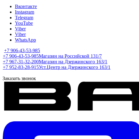
Вконтакте
Instagram
Telegram
YouTube
Viber
Viber
WhatsApp
+7 906-43-53-985
+7 906-43-53-985
Магазин на Российской 131/7
+7 967-31-32-200
Магазин на Дзержинского 163/1
+7 952-83-28-915
Уст.Центр на Дзержинского 163/1
Заказать звонок