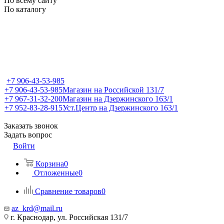
По всему сайту
По каталогу
+7 906-43-53-985
+7 906-43-53-985
Магазин на Российской 131/7
+7 967-31-32-200
Магазин на Дзержинского 163/1
+7 952-83-28-915
Уст.Центр на Дзержинского 163/1
Заказать звонок
Задать вопрос
Войти
Корзина
0
Отложенные
0
Сравнение товаров
0
az_krd@mail.ru
г. Краснодар, ул. Российская 131/7