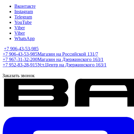
Вконтакте
Instagram
Telegram
YouTube
Viber
Viber
WhatsApp
+7 906-43-53-985
+7 906-43-53-985
Магазин на Российской 131/7
+7 967-31-32-200
Магазин на Дзержинского 163/1
+7 952-83-28-915
Уст.Центр на Дзержинского 163/1
Заказать звонок