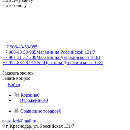
По всему сайту
По каталогу
+7 906-43-53-985
+7 906-43-53-985
Магазин на Российской 131/7
+7 967-31-32-200
Магазин на Дзержинского 163/1
+7 952-83-28-915
Уст.Центр на Дзержинского 163/1
Заказать звонок
Задать вопрос
Войти
Корзина
0
Отложенные
0
Сравнение товаров
0
az_krd@mail.ru
г. Краснодар, ул. Российская 131/7