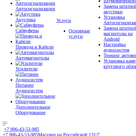
Шумовиброизо
Замена штатно
Автосигнализации
акустики
Установка
Акустика
Услуги
Автосигнализа
Замена штатно
Сабвуферы
Основные
магнитолы на
услуги
Android
Настройка
Провода и Кабели
аудиосистем
Тюнинг автомо
Автомагнитолы
Установка каме
кругового обзо
Усилители
Питание
Аудиосистем
Дополнительное
Оборудование
+7 906-43-53-985
+7 906-43-53-985
Магазин на Российской 131/7