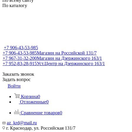
По всему сайту
По каталогу
+7 906-43-53-985
+7 906-43-53-985
Магазин на Российской 131/7
+7 967-31-32-200
Магазин на Дзержинского 163/1
+7 952-83-28-915
Уст.Центр на Дзержинского 163/1
Заказать звонок
Задать вопрос
Войти
Корзина
0
Отложенные
0
Сравнение товаров
0
az_krd@mail.ru
г. Краснодар, ул. Российская 131/7