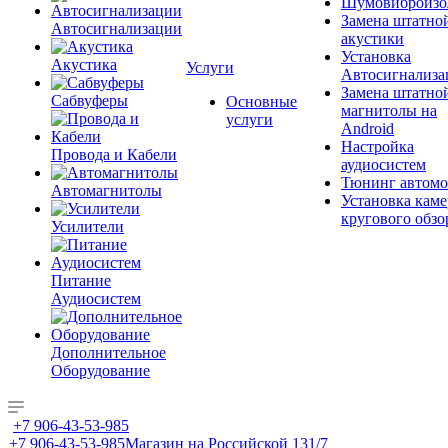
Шумовиброизо
Замена штатно
Автосигнализации
акустики
Установка
Акустика
Услуги
Автосигнализа
Замена штатно
Сабвуферы
Основные
магнитолы на
услуги
Android
Настройка
Провода и Кабели
аудиосистем
Тюнинг автомо
Автомагнитолы
Установка каме
кругового обзо
Усилители
Питание
Аудиосистем
Дополнительное
Оборудование
+7 906-43-53-985
+7 906-43-53-985
Магазин на Российской 131/7