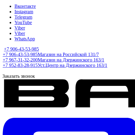
Вконтакте
Instagram
Telegram
YouTube
Viber
Viber
WhatsApp
+7 906-43-53-985
+7 906-43-53-985
Магазин на Российской 131/7
+7 967-31-32-200
Магазин на Дзержинского 163/1
+7 952-83-28-915
Уст.Центр на Дзержинского 163/1
Заказать звонок