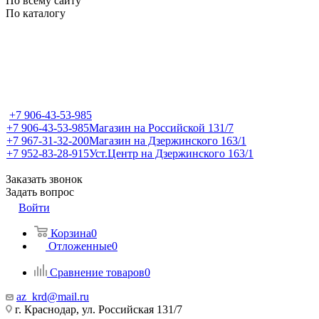
По всему сайту
По каталогу
+7 906-43-53-985
+7 906-43-53-985
Магазин на Российской 131/7
+7 967-31-32-200
Магазин на Дзержинского 163/1
+7 952-83-28-915
Уст.Центр на Дзержинского 163/1
Заказать звонок
Задать вопрос
Войти
Корзина
0
Отложенные
0
Сравнение товаров
0
az_krd@mail.ru
г. Краснодар, ул. Российская 131/7