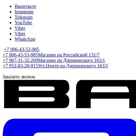
Вконтакте
Instagram
Telegram
YouTube
Viber
Viber
WhatsApp
+7 906-43-53-985
+7 906-43-53-985
Магазин на Российской 131/7
+7 967-31-32-200
Магазин на Дзержинского 163/1
+7 952-83-28-915
Уст.Центр на Дзержинского 163/1
Заказать звонок