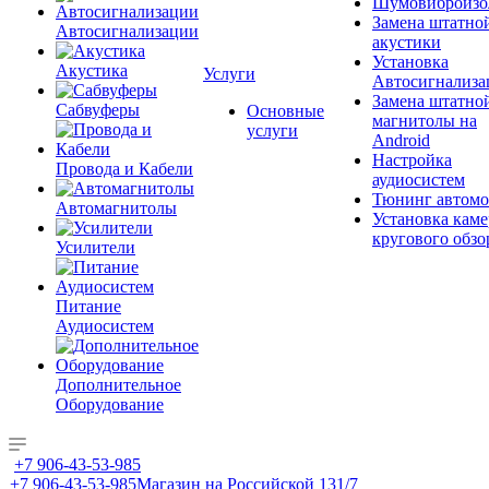
Шумовиброизо
Замена штатно
Автосигнализации
акустики
Установка
Акустика
Услуги
Автосигнализа
Замена штатно
Сабвуферы
Основные
магнитолы на
услуги
Android
Настройка
Провода и Кабели
аудиосистем
Тюнинг автомо
Автомагнитолы
Установка каме
кругового обзо
Усилители
Питание
Аудиосистем
Дополнительное
Оборудование
+7 906-43-53-985
+7 906-43-53-985
Магазин на Российской 131/7