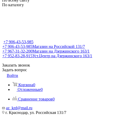
По всему сайту
По каталогу
+7 906-43-53-985
+7 906-43-53-985
Магазин на Российской 131/7
+7 967-31-32-200
Магазин на Дзержинского 163/1
+7 952-83-28-915
Уст.Центр на Дзержинского 163/1
Заказать звонок
Задать вопрос
Войти
Корзина
0
Отложенные
0
Сравнение товаров
0
az_krd@mail.ru
г. Краснодар, ул. Российская 131/7