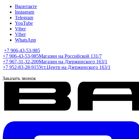
Вконтакте
Instagram
Telegram
YouTube
Viber
Viber
WhatsApp
+7 906-43-53-985
+7 906-43-53-985
Магазин на Российской 131/7
+7 967-31-32-200
Магазин на Дзержинского 163/1
+7 952-83-28-915
Уст.Центр на Дзержинского 163/1
Заказать звонок