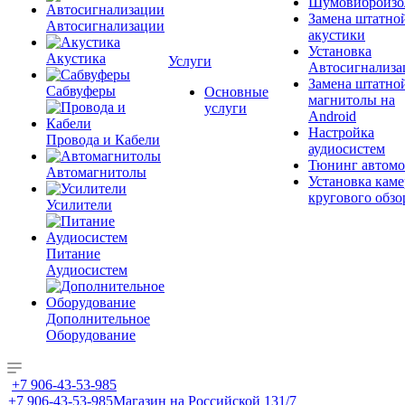
Шумовиброизо
Замена штатно
Автосигнализации
акустики
Установка
Акустика
Услуги
Автосигнализа
Замена штатно
Сабвуферы
Основные
магнитолы на
услуги
Android
Настройка
Провода и Кабели
аудиосистем
Тюнинг автомо
Автомагнитолы
Установка каме
кругового обзо
Усилители
Питание
Аудиосистем
Дополнительное
Оборудование
+7 906-43-53-985
+7 906-43-53-985
Магазин на Российской 131/7