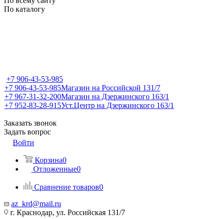
По всему сайту
По каталогу
+7 906-43-53-985
+7 906-43-53-985
Магазин на Российской 131/7
+7 967-31-32-200
Магазин на Дзержинского 163/1
+7 952-83-28-915
Уст.Центр на Дзержинского 163/1
Заказать звонок
Задать вопрос
Войти
Корзина
0
Отложенные
0
Сравнение товаров
0
az_krd@mail.ru
г. Краснодар, ул. Российская 131/7