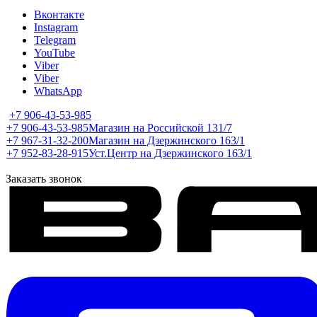
Вконтакте
Instagram
Telegram
YouTube
Viber
Viber
WhatsApp
+7 906-43-53-985
+7 906-43-53-985
Магазин на Российской 131/7
+7 967-31-32-200
Магазин на Дзержинского 163/1
+7 952-83-28-915
Уст.Центр на Дзержинского 163/1
Заказать звонок