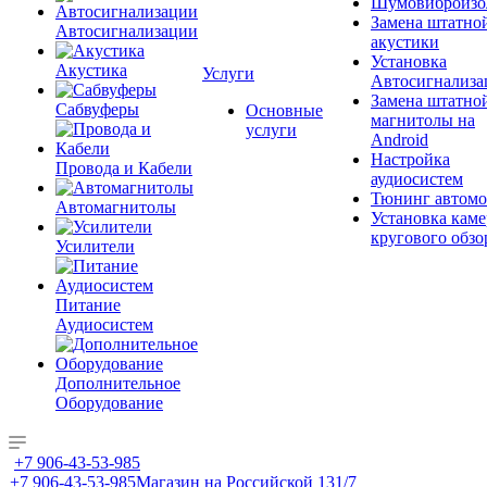
Шумовиброизо
Замена штатно
Автосигнализации
акустики
Установка
Акустика
Услуги
Автосигнализа
Замена штатно
Сабвуферы
Основные
магнитолы на
услуги
Android
Настройка
Провода и Кабели
аудиосистем
Тюнинг автомо
Автомагнитолы
Установка каме
кругового обзо
Усилители
Питание
Аудиосистем
Дополнительное
Оборудование
+7 906-43-53-985
+7 906-43-53-985
Магазин на Российской 131/7