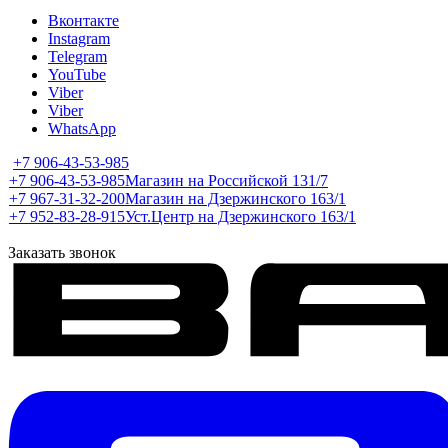
Вконтакте
Instagram
Telegram
YouTube
Viber
Viber
WhatsApp
+7 906-43-53-985
+7 906-43-53-985
Магазин на Российской 131/7
+7 967-31-32-200
Магазин на Дзержинского 163/1
+7 952-83-28-915
Уст.Центр на Дзержинского 163/1
Заказать звонок