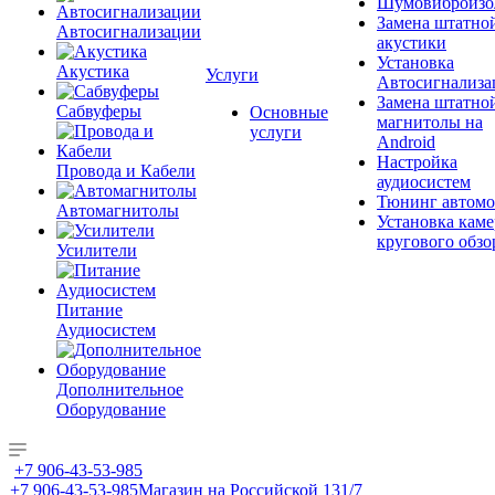
Шумовиброизо
Замена штатно
Автосигнализации
акустики
Установка
Акустика
Услуги
Автосигнализа
Замена штатно
Сабвуферы
Основные
магнитолы на
услуги
Android
Настройка
Провода и Кабели
аудиосистем
Тюнинг автомо
Автомагнитолы
Установка каме
кругового обзо
Усилители
Питание
Аудиосистем
Дополнительное
Оборудование
+7 906-43-53-985
+7 906-43-53-985
Магазин на Российской 131/7