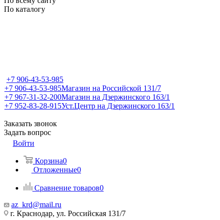
По всему сайту
По каталогу
+7 906-43-53-985
+7 906-43-53-985
Магазин на Российской 131/7
+7 967-31-32-200
Магазин на Дзержинского 163/1
+7 952-83-28-915
Уст.Центр на Дзержинского 163/1
Заказать звонок
Задать вопрос
Войти
Корзина
0
Отложенные
0
Сравнение товаров
0
az_krd@mail.ru
г. Краснодар, ул. Российская 131/7