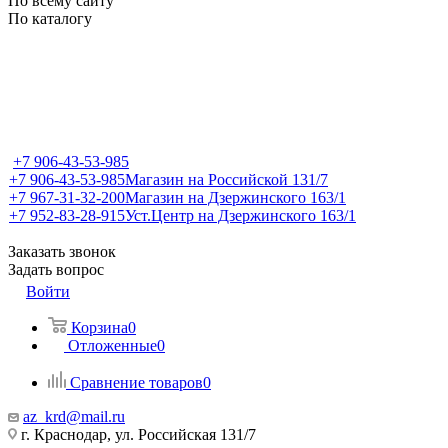
По всему сайту
По каталогу
+7 906-43-53-985
+7 906-43-53-985
Магазин на Российской 131/7
+7 967-31-32-200
Магазин на Дзержинского 163/1
+7 952-83-28-915
Уст.Центр на Дзержинского 163/1
Заказать звонок
Задать вопрос
Войти
Корзина
0
Отложенные
0
Сравнение товаров
0
az_krd@mail.ru
г. Краснодар, ул. Российская 131/7