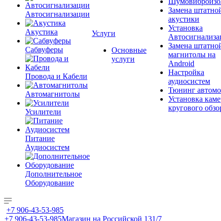
Шумовиброизо
Замена штатно
Автосигнализации
акустики
Установка
Акустика
Услуги
Автосигнализа
Замена штатно
Сабвуферы
Основные
магнитолы на
услуги
Android
Настройка
Провода и Кабели
аудиосистем
Тюнинг автомо
Автомагнитолы
Установка каме
кругового обзо
Усилители
Питание
Аудиосистем
Дополнительное
Оборудование
+7 906-43-53-985
+7 906-43-53-985
Магазин на Российской 131/7