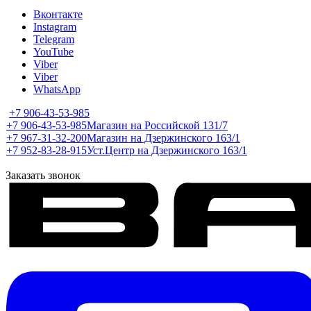
Вконтакте
Instagram
Telegram
YouTube
Viber
Viber
WhatsApp
+7 906-43-53-985
+7 906-43-53-985
Магазин на Российской 131/7
+7 967-31-32-200
Магазин на Дзержинского 163/1
+7 952-83-28-915
Уст.Центр на Дзержинского 163/1
Заказать звонок