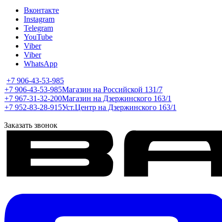
Вконтакте
Instagram
Telegram
YouTube
Viber
Viber
WhatsApp
+7 906-43-53-985
+7 906-43-53-985
Магазин на Российской 131/7
+7 967-31-32-200
Магазин на Дзержинского 163/1
+7 952-83-28-915
Уст.Центр на Дзержинского 163/1
Заказать звонок