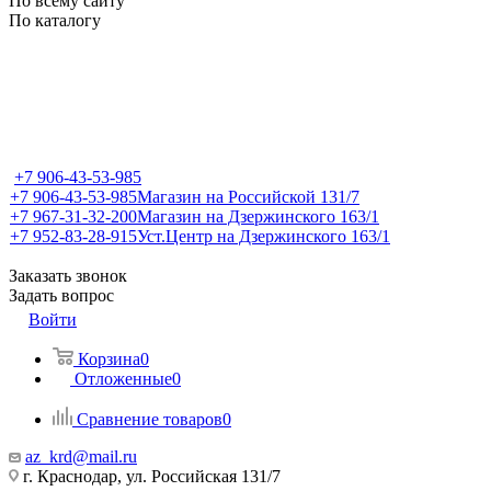
По всему сайту
По каталогу
+7 906-43-53-985
+7 906-43-53-985
Магазин на Российской 131/7
+7 967-31-32-200
Магазин на Дзержинского 163/1
+7 952-83-28-915
Уст.Центр на Дзержинского 163/1
Заказать звонок
Задать вопрос
Войти
Корзина
0
Отложенные
0
Сравнение товаров
0
az_krd@mail.ru
г. Краснодар, ул. Российская 131/7