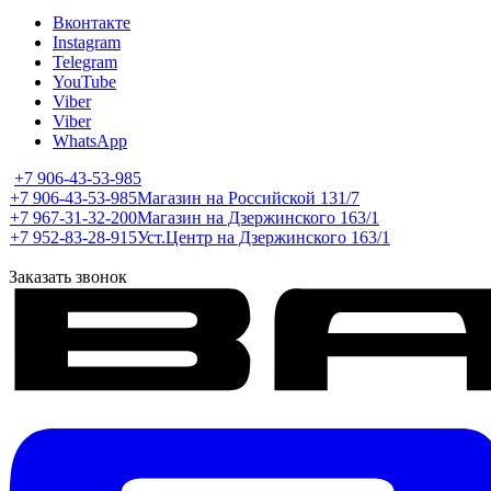
Вконтакте
Instagram
Telegram
YouTube
Viber
Viber
WhatsApp
+7 906-43-53-985
+7 906-43-53-985
Магазин на Российской 131/7
+7 967-31-32-200
Магазин на Дзержинского 163/1
+7 952-83-28-915
Уст.Центр на Дзержинского 163/1
Заказать звонок