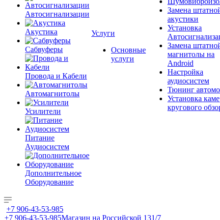
Шумовиброизо
Замена штатно
Автосигнализации
акустики
Установка
Акустика
Услуги
Автосигнализа
Замена штатно
Сабвуферы
Основные
магнитолы на
услуги
Android
Настройка
Провода и Кабели
аудиосистем
Тюнинг автомо
Автомагнитолы
Установка каме
кругового обзо
Усилители
Питание
Аудиосистем
Дополнительное
Оборудование
+7 906-43-53-985
+7 906-43-53-985
Магазин на Российской 131/7