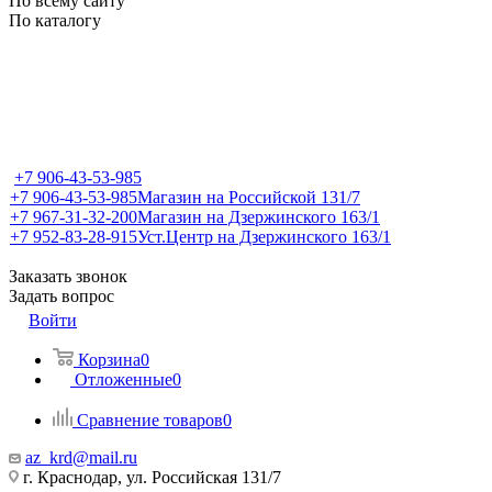
По всему сайту
По каталогу
+7 906-43-53-985
+7 906-43-53-985
Магазин на Российской 131/7
+7 967-31-32-200
Магазин на Дзержинского 163/1
+7 952-83-28-915
Уст.Центр на Дзержинского 163/1
Заказать звонок
Задать вопрос
Войти
Корзина
0
Отложенные
0
Сравнение товаров
0
az_krd@mail.ru
г. Краснодар, ул. Российская 131/7